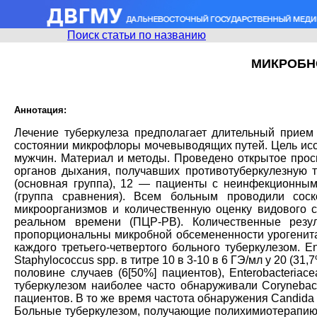
Поиск статьи по названию
МИКРОБН
Аннотация:
Лечение туберкулеза предполагает длительный прием 
состоянии микрофлоры мочевыводящих путей. Цель исс
мужчин. Материал и методы. Проведено открытое прос
органов дыхания, получавших противотуберкулезную т
(основная группа), 12 — пациенты с неинфекционным
(группа сравнения). Всем больным проводили сос
микроорганизмов и количественную оценку видового 
реальном времени (ПЦР-РВ). Количественные резу
пропорциональны микробной обсемененности урогенита
каждого третьего-четвертого больного туберкулезом. E
Staphylococcus spp. в титре 10 в 3-10 в 6 ГЭ/мл у 20 (3
половине случаев (6[50%] пациентов), Enterobacteriac
туберкулезом наиболее часто обнаруживали Corynebacte
пациентов. В то же время частота обнаружения Candida s
Больные туберкулезом, получающие полихимиотерапию 