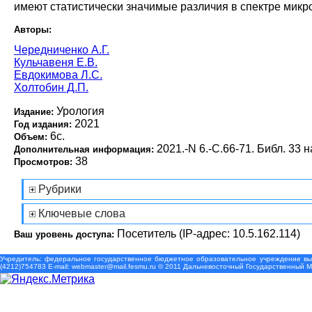
имеют статистически значимые различия в спектре мик
Авторы:
Чередниченко А.Г.
Кульчавеня Е.В.
Евдокимова Л.С.
Холтобин Д.П.
Урология
Издание:
2021
Год издания:
6с.
Объем:
2021.-N 6.-С.66-71. Библ. 33 н
Дополнительная информация:
38
Просмотров:
Рубрики
Ключевые слова
Посетитель (IP-адрес: 10.5.162.114)
Ваш уровень доступа:
Учредитель: федеральное государственное бюджетное образовательное учреждение выс
(4212)754783 Е-mail: webmaster@mail.fesmu.ru © 2011 Дальневосточный Государственный 