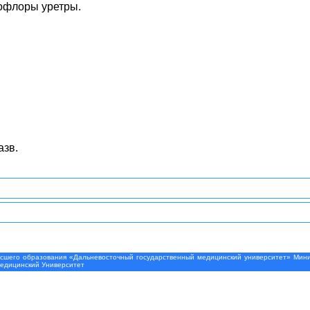
рофлоры уретры.
азв.
шего образования «Дальневосточный государственный медицинский университет» Минис
Медицинский Университет