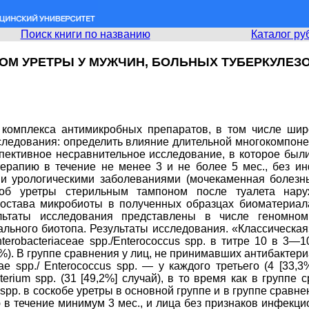
Поиск книги по названию
Каталог ру
ОМ УРЕТРЫ У МУЖЧИН, БОЛЬНЫХ ТУБЕРКУЛЕЗО
комплекса антимикробных препаратов, в том числе широ
ледования: определить влияние длительной многокомпоне
пективное несравнительное исследование, в которое были
ерапию в течение не менее 3 и не более 5 мес., без и
и урологическими заболеваниями (мочекаменная болезн
коб уретры стерильным тампоном после туалета нар
состава микробиоты в полученных образцах биоматериа
льтаты исследования представлены в числе геномномн
льного биотопа. Результаты исследования. «Классическая
nterobacteriaceae spp./Enterococcus spp. в титре 10 в 3
1,7%). В группе сравнения у лиц, не принимавших антибакте
eae spp./ Enterococcus spp. — у каждого третьего (4 [33
rium spp. (31 [49,2%] случай), в то время как в группе
pp. в соскобе уретры в основной группе и в группе сравне
в течение минимум 3 мес., и лица без признаков инфекци