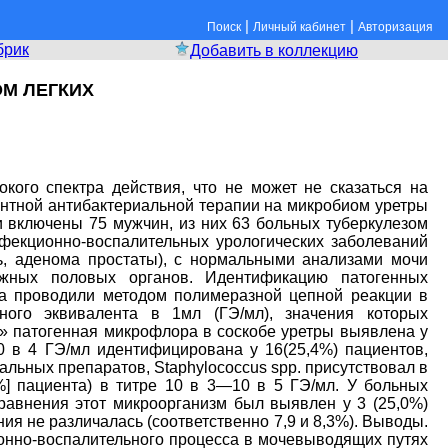
|
|
Поиск
Личный кабинет
Авторизация
брик
Добавить в коллекцию
М ЛЕГКИХ
кого спектра действия, что не может не сказаться на
нтной антибактериальной терапии на микробиом уретры
 включены 75 мужчин, из них 63 больных туберкулезом
нфекционно-воспалительных урологических заболеваний
ь, аденома простаты), с нормальными анализами мочи
ужных половых органов. Идентификацию патогенных
ла проводили методом полимеразной цепной реакции в
ого эквивалента в 1мл (ГЭ/мл), значения которых
» патогенная микрофлора в соскобе уретры выявлена у
—10 в 4 ГЭ/мл идентифицирована у 16(25,4%) пациентов,
риальных препаратов, Staphylococcus spp. присутствовал в
,3%] пациента) в титре 10 в 3—10 в 5 ГЭ/мл. У больных
 сравнения этот микроорганизм был выявлен у 3 (25,0%)
ния не различалась (соответственно 7,9 и 8,3%). Выводы.
онно-воспалительного процесса в мочевыводящих путях