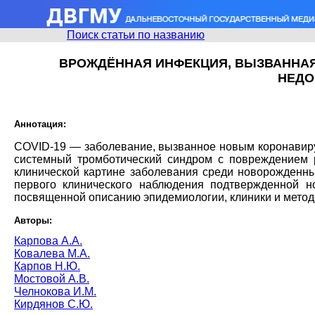
Поиск статьи по названию
ВРОЖДЁННАЯ ИНФЕКЦИЯ, ВЫЗВАННАЯ 
НЕДО
Аннотация:
CОVID-19 — заболевание, вызванное новым коронавиру
системный тромботический синдром с повреждением р
клинической картине заболевания среди новорожденны
первого клинического наблюдения подтвержденной н
посвященной описанию эпидемиологии, клиники и метод
Авторы:
Карпова А.А.
Ковалева М.А.
Карпов Н.Ю.
Мостовой А.В.
Челнокова И.М.
Кирдянов С.Ю.