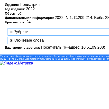
Педиатрия
Издание:
2022
Год издания:
6с.
Объем:
2022.-N 1.-С.209-214. Библ. 28
Дополнительная информация:
24
Просмотров:
Рубрики
Ключевые слова
Посетитель (IP-адрес: 10.5.109.208)
Ваш уровень доступа:
Учредитель: федеральное государственное бюджетное образовательное учреждение выс
(4212)754783 Е-mail: webmaster@mail.fesmu.ru © 2011 Дальневосточный Государственный 