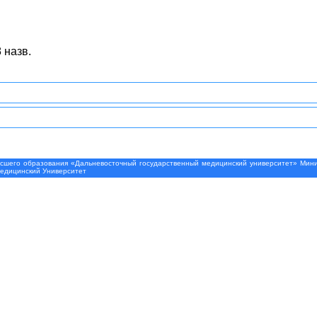
 назв.
шего образования «Дальневосточный государственный медицинский университет» Минис
Медицинский Университет