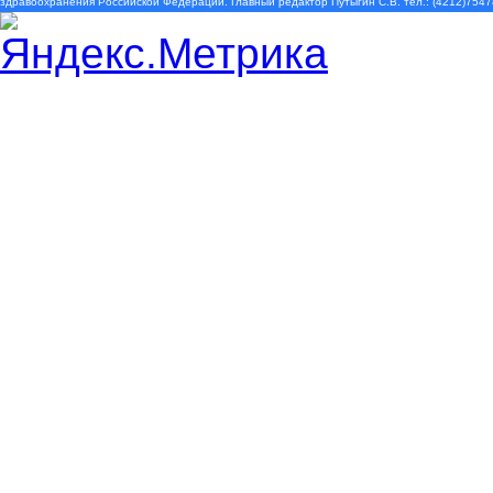
здравоохранения Российской Федерации. Главный редактор Путыгин С.В. тел.: (4212)7547