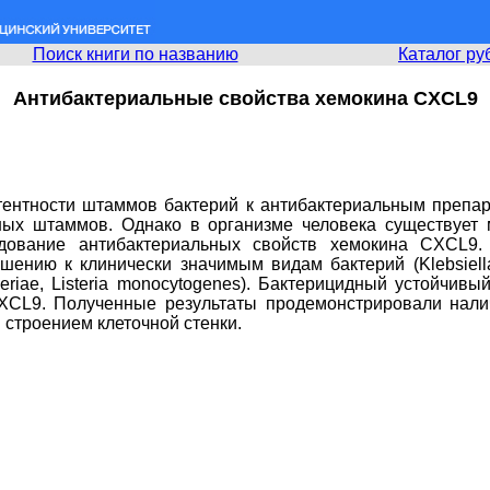
Поиск книги по названию
Каталог ру
Антибактериальные свойства хемокина CXCL9
ентности штаммов бактерий к антибактериальным препар
ных штаммов. Однако в организме человека существует 
дование антибактериальных свойств хемокина CXCL9.
ению к клинически значимым видам бактерий (Klebsiella
htheriae, Listeria monocytogenes). Бактерицидный устойчи
CXCL9. Полученные результаты продемонстрировали нал
строением клеточной стенки.