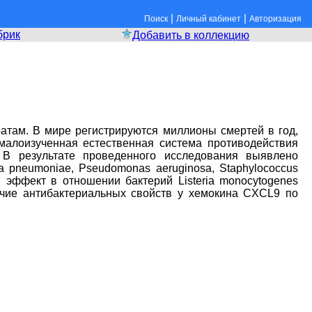
|
|
Поиск
Личный кабинет
Авторизация
брик
Добавить в коллекцию
атам. В мире регистрируются миллионы смертей в год,
малоизученная естественная система противодействия
 В результате проведенного исследования выявлено
 pneumoniae, Pseudomonas aeruginosa, Staphylococcus
вый эффект в отношении бактерий Listeria monocytogenes
ичие антибактериальных свойств у хемокина CXCL9 по