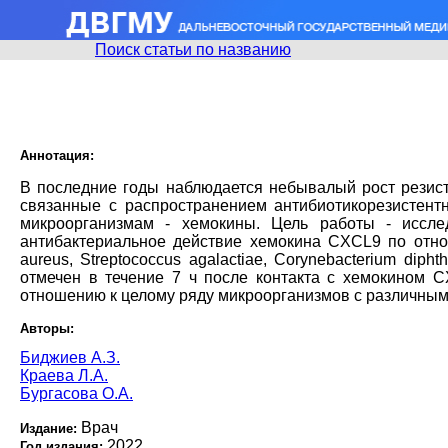
Поиск статьи по названию
Аннотация:
В последние годы наблюдается небывалый рост резист
связанные с распространением антибиотикорезистент
микроорганизмам - хемокины. Цель работы - иссле
антибактериальное действие хемокина CXCL9 по отнош
aureus, Streptococcus agalactiae, Corynebacterium dip
отмечен в течение 7 ч после контакта с хемокином 
отношению к целому ряду микроорганизмов с различным 
Авторы:
Биджиев А.З.
Краева Л.А.
Бургасова О.А.
Врач
Издание:
2022
Год издания: