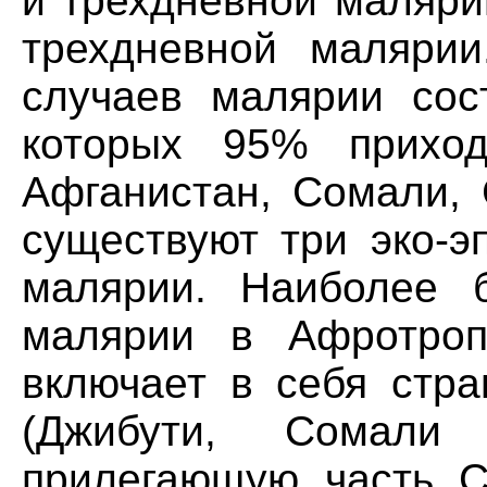
и трехдневной маляри
трехдневной малярии
случаев малярии сос
которых 95% приход
Афганистан, Сомали, 
существуют три эко-э
малярии. Наиболее б
малярии в Афротропи
включает в себя стр
(Джибути, Сомал
прилегающую часть С