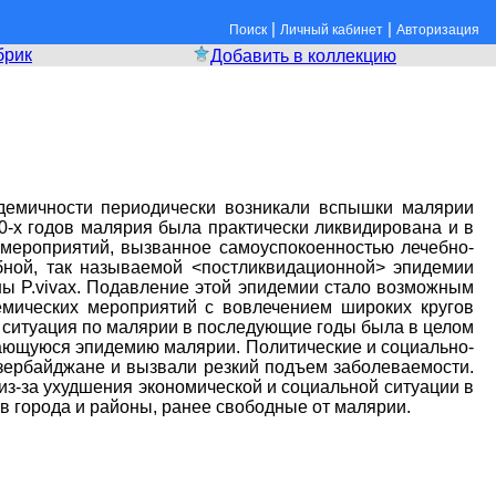
|
|
Поиск
Личный кабинет
Авторизация
брик
Добавить в коллекцию
демичности периодически возникали вспышки малярии
0-х годов малярия была практически ликвидирована и в
мероприятий, вызванное самоуспокоенностью лечебно-
бной, так называемой <постликвидационной> эпидемии
ны P.vivax. Подавление этой эпидемии стало возможным
мических мероприятий с вовлечением широких кругов
 ситуация по малярии в последующие годы была в целом
игающуюся эпидемию малярии. Политические и социально-
зербайджане и вызвали резкий подъем заболеваемости.
з-за ухудшения экономической и социальной ситуации в
в города и районы, ранее свободные от малярии.