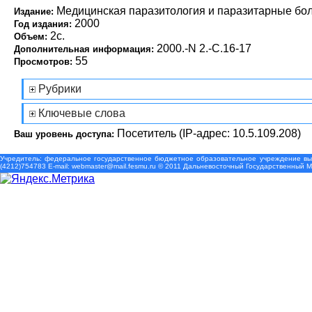
Медицинская паразитология и паразитарные бо
Издание:
2000
Год издания:
2с.
Объем:
2000.-N 2.-С.16-17
Дополнительная информация:
55
Просмотров:
Рубрики
Ключевые слова
Посетитель (IP-адрес: 10.5.109.208)
Ваш уровень доступа:
Учредитель: федеральное государственное бюджетное образовательное учреждение выс
(4212)754783 Е-mail: webmaster@mail.fesmu.ru © 2011 Дальневосточный Государственный 