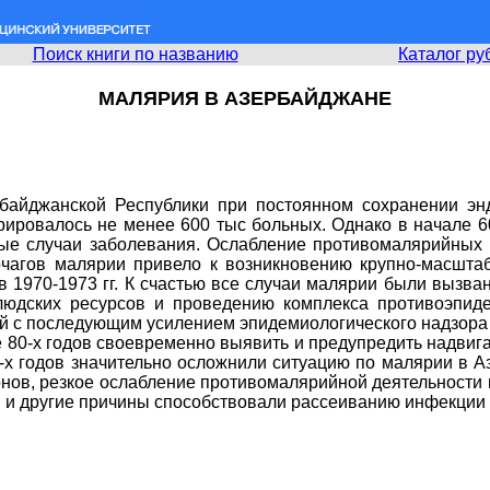
Поиск книги по названию
Каталог ру
МАЛЯРИЯ В АЗЕРБАЙДЖАНЕ
рбайджанской Республики при постоянном сохранении эн
трировалось не менее 600 тыс больных. Однако в начале 6
е случаи заболевания. Ослабление противомалярийных 
 очагов малярии привело к возникновению крупно-масшта
в 1970-1973 гг. К счастью все случаи малярии были вызва
людских ресурсов и проведению комплекса противоэпиде
й с последующим усилением эпидемиологического надзора
але 80-х годов своевременно выявить и предупредить надв
-х годов значительно осложнили ситуацию по малярии в А
ов, резкое ослабление противомалярийной деятельности и
ия и другие причины способствовали рассеиванию инфекции 