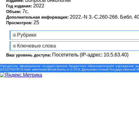
Вопросы онкологии
Издание:
2022
Год издания:
7с.
Объем:
2022.-N 3.-С.260-266. Библ. 40
Дополнительная информация:
25
Просмотров:
Рубрики
Ключевые слова
Посетитель (IP-адрес: 10.5.63.40)
Ваш уровень доступа:
Учредитель: федеральное государственное бюджетное образовательное учреждение выс
(4212)754783 Е-mail: webmaster@mail.fesmu.ru © 2011 Дальневосточный Государственный 