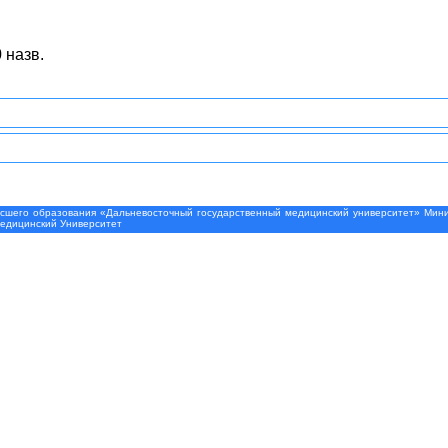
 назв.
шего образования «Дальневосточный государственный медицинский университет» Минис
Медицинский Университет