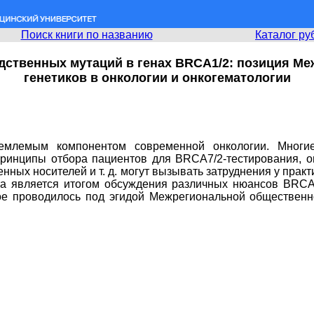
Поиск книги по названию
Каталог ру
едственных мутаций в генах BRCA1/2: позиция М
генетиков в онкологии и онкогематологии
млемым компонентом современной онкологии. Многие
принципы отбора пациентов для BRСА7/2-тестирования, о
ных носителей и т. д. могут вызывать затруднения у прак
а является итогом обсуждения различных нюансов BRCA1
рое проводилось под эгидой Межрегиональной общественн