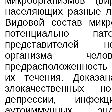
микроорганизмов (вир
населяющих разные ло
Видовой состав микр
потенциально па
представителей н
организма че
предрасположенность 
их течения. Доказа
злокачественных но
депрессии, инфекции
аутоиммунных, э