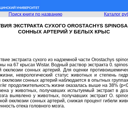
Поиск книги по названию
Каталог ру
ИЯ ЭКСТРАКТА СУХОГО OROSTACHYS SPINOS
СОННЫХ АРТЕРИЙ У БЕЛЫХ КРЫС
вие экстракта сухого из надземной части Orostachys spin
 на 67 крысах Wistar. Водный раствор экстракта 0. spinos
й окклюзии сонных артерий. Для оценки противоишемичес
изни, неврологический статус животных и степень гидра
окклюзии сонных артерий наблюдается в опытных группах, 
 мг/кг продолжительность жизни оказалась выше на 38% (р
ена у животных, получавших испытуемый экстракт в доза
га выявлено у животных, получавших экстракт О. spinosa
ной окклюзии сонных артерий, снижая процент гибели живо
ность отека головного мозга.