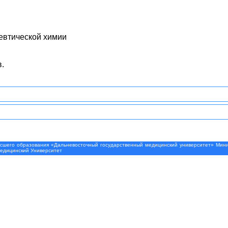
евтической химии
в.
шего образования «Дальневосточный государственный медицинский университет» Минис
Медицинский Университет