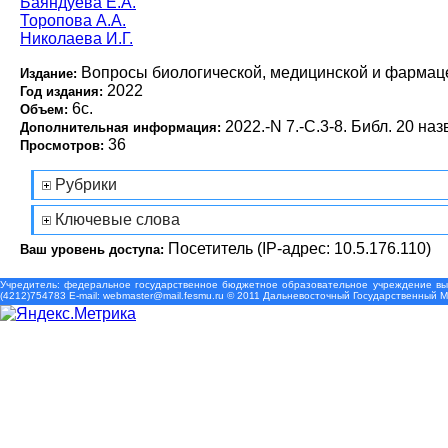
Баяндуева Е.А.
Торопова А.А.
Николаева И.Г.
Вопросы биологической, медицинской и фармац
Издание:
2022
Год издания:
6с.
Объем:
2022.-N 7.-С.3-8. Библ. 20 наз
Дополнительная информация:
36
Просмотров:
Рубрики
Ключевые слова
Посетитель (IP-адрес: 10.5.176.110)
Ваш уровень доступа:
Учредитель: федеральное государственное бюджетное образовательное учреждение выс
(4212)754783 Е-mail: webmaster@mail.fesmu.ru © 2011 Дальневосточный Государственный 