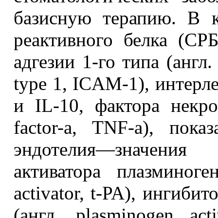
базисную терапию. В 
реактивного белка (СР
адгезии 1-го типа (англ. 
type 1, ICAM-1), интерлей
и IL-10, фактора некро
factor-а, TNF-а), пок
эндотелия—значения
активатора плазминоген
activator, t-PA), ингиби
(англ. plasminogen acti