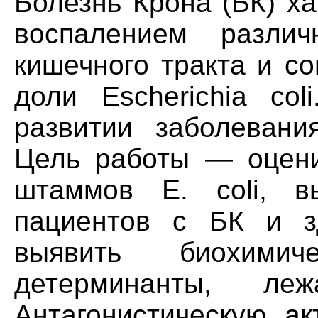
Болезнь Крона (БК) х
воспалением различ
кишечного тракта и с
доли Escherichia col
развитии заболевани
Цель работы — оцени
штаммов Е. coli, в
пациентов с БК и з
выявить биохимич
детерминанты, л
Антагонистическую ак