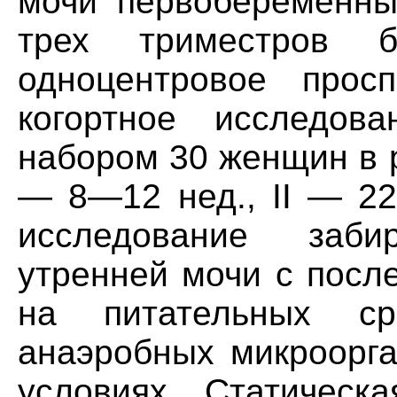
мочи первобеременны
трех триместров б
одноцентровое просп
когортное исследов
набором 30 женщин в р
— 8—12 нед., II — 22
исследование заб
утренней мочи с посл
на питательных с
анаэробных микроорга
условиях. Статическ