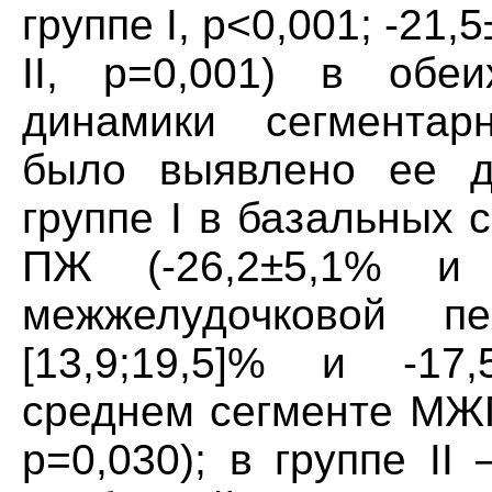
группе I, р<0,001; -21,
II, р=0,001) в обе
динамики сегментар
было выявлено ее д
группе I в базальных 
ПЖ (-26,2±5,1% и 
межжелудочковой пе
[13,9;19,5]% и -17,5
среднем сегменте МЖП
р=0,030); в группе I