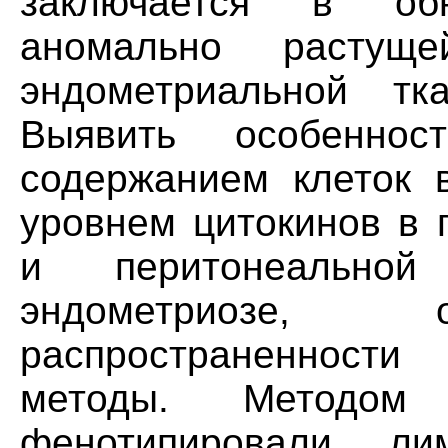
заключается в об
аномально растущ
эндометриальной тк
Выявить особеннос
содержанием клеток 
уровнем цитокинов в 
и перитонеально
эндометриозе, 
распространенност
методы. Методом 
фенотипировали л