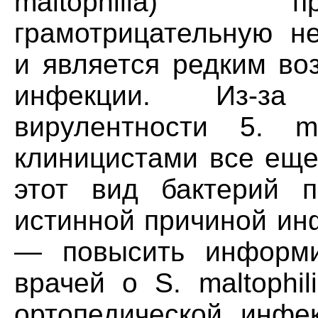
maltophilia) п
грамотрицательную н
и является редким во
инфекции. Из-за
вирулентности 5. ma
клиницистами все еще
этот вид бактерий п
истинной причиной ин
— повысить информи
врачей о S. maltophi
ортопедической инфе