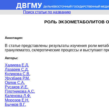
Поиск статьи по названию
РОЛЬ ЭКЗОМЕТАБОЛИТОВ OP
Аннотация:
В статье представлены результаты изучения роли метабо
гранулематоз, склеротические процессы и выступают п
Авторы:
Хадиева Е.Д.
Лазарев С.Д.
Куликова С.В.
Урузбаев Р.М.
Орлов С.А.
Русаков И.Е.
Плотникова А.С.
Каленова Л.Ф.
Морозов Е.Н.
Бычков В.Г.