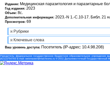
Медицинская паразитология и паразитарные бо
Издание:
2023
Год издания:
8с.
Объем:
2023.-N 1.-С.10-17. Библ. 21 н
Дополнительная информация:
69
Просмотров:
Рубрики
Ключевые слова
Посетитель (IP-адрес: 10.4.98.208)
Ваш уровень доступа:
Учредитель: федеральное государственное бюджетное образовательное учреждение выс
(4212)754783 Е-mail: webmaster@mail.fesmu.ru © 2011 Дальневосточный Государственный 