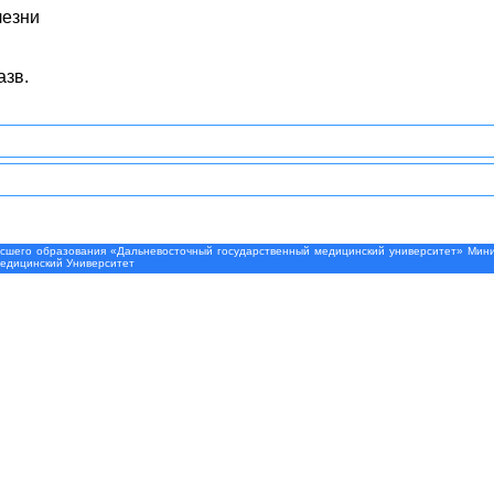
лезни
азв.
шего образования «Дальневосточный государственный медицинский университет» Минис
Медицинский Университет