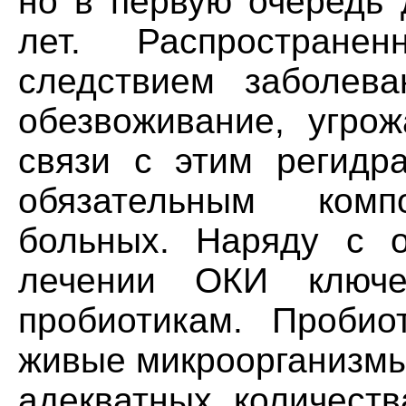
но в первую очередь 
лет. Распростран
следствием заболев
обезвоживание, угро
связи с этим регидр
обязательным ком
больных. Наряду с о
лечении ОКИ ключе
пробиотикам. Пробио
живые микроорганизмы
адекватных количеств