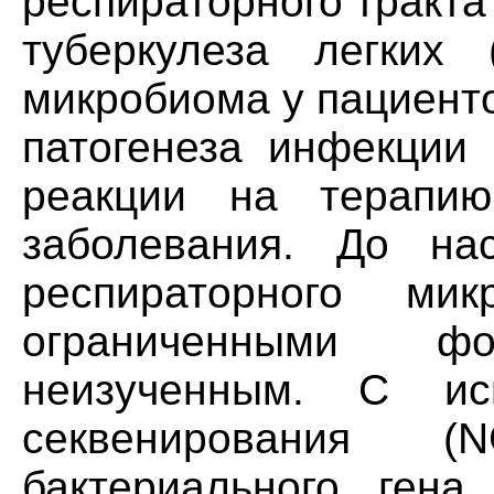
респираторного тракта
туберкулеза легких 
микробиома у пациент
патогенеза инфекции M
реакции на терапию
заболевания. До на
респираторного м
ограниченными ф
неизученным. С исп
секвенирования 
бактериального гена