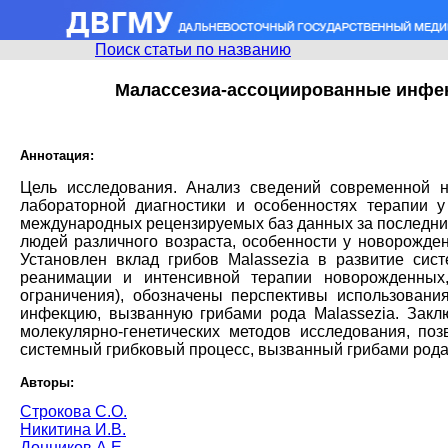
Поиск статьи по названию
Малассезиа-ассоциированные инфек
Аннотация:
Цель исследования. Анализ сведений современной н
лабораторной диагностики и особенностях терапии 
международных рецензируемых баз данных за последние 
людей различного возраста, особенности у новорожде
Установлен вклад грибов Malassezia в развитие си
реанимации и интенсивной терапии новорожденных,
ограничения), обозначены перспективы использовани
инфекцию, вызванную грибами рода Malassezia. Закл
молекулярно-генетических методов исследования, п
системный грибковый процecc, вызванный грибами рода 
Авторы:
Строкова С.О.
Никитина И.В.
Донников А.Е.