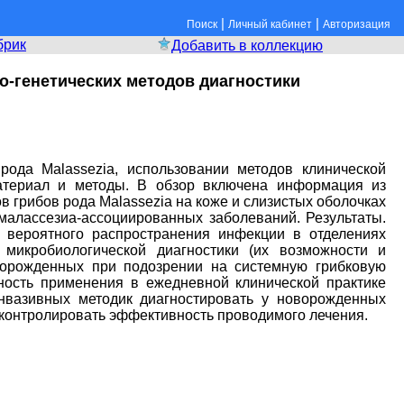
|
|
Поиск
Личный кабинет
Авторизация
брик
Добавить в коллекцию
-генетических методов диагностики
ода Malassezia, использовании методов клинической
Материал и методы. B обзор включена информация из
 грибов рода Malassezia на коже и слизистых оболочках
малассезиа-ассоциированных заболеваний. Результаты.
 вероятного распространения инфекции в отделениях
микробиологической диагностики (их возможности и
оворожденных при подозрении на системную грибковую
ность применения в ежедневной клинической практике
нвазивных методик диагностировать у новорожденных
 контролировать эффективность проводимого лечения.