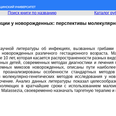
Поиск книги по названию
Каталог ру
ции у новорожденных: перспективы молекулярно
аучной литературы об инфекциях, вызванных грибами р
у новорожденных различного гестационного возраста. 
10 лет, которая касается распространенности разных видов
нных детей, современных методах диагностики и лечения 
стемных микозов новорожденных, описаны пути наиболее
 проанализированы особенности стандартных методов 
я молекулярно-генетических методов исследования у н
ючение. Анализ данных литературы показал целесообраз
озволяющих в кратчайшие сроки с использованием малои
Malassezia, своевременно назначать таргетную терапию и