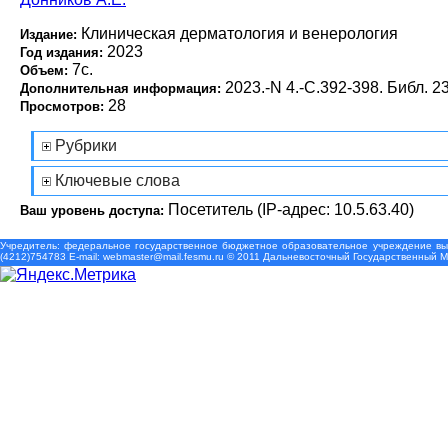
Клиническая дерматология и венерология
Издание:
2023
Год издания:
7с.
Объем:
2023.-N 4.-С.392-398. Библ. 23
Дополнительная информация:
28
Просмотров:
Рубрики
Ключевые слова
Посетитель (IP-адрес: 10.5.63.40)
Ваш уровень доступа:
Учредитель: федеральное государственное бюджетное образовательное учреждение выс
(4212)754783 Е-mail: webmaster@mail.fesmu.ru © 2011 Дальневосточный Государственный 