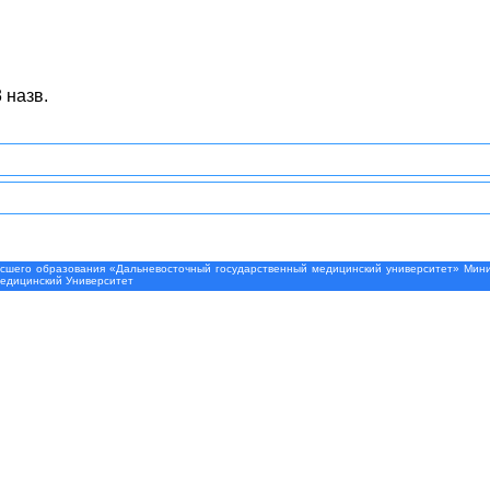
 назв.
шего образования «Дальневосточный государственный медицинский университет» Минис
Медицинский Университет