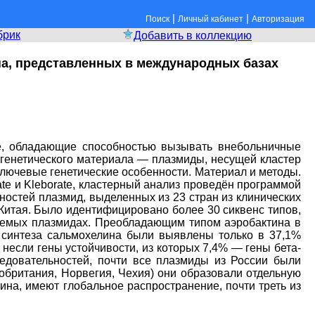
|
|
Поиск
Личный кабинет
Авторизация
брик
Добавить в коллекцию
ина, представленных в международных базах
ые, обладающие способностью вызывать внебольничные
 генетического материала — плазмиды, несущей кластер
ключевые генетические особенности. Материал и методы.
e и Kleborate, кластерный анализ проведён программой
ностей плазмид, выделенных из 23 стран из клинических
з Китая. Было идентифицировано более 30 сиквенс типов,
дуемых плазмидах. Преобладающим типом аэробактина в
 синтеза сальмохелина были выявлены только в 37,1%
несли гены устойчивости, из которых 7,4% — гены бета-
едовательностей, почти все плазмиды из России были
обритания, Норвегия, Чехия) они образовали отдельную
ина, имеют глобальное распространение, почти треть из