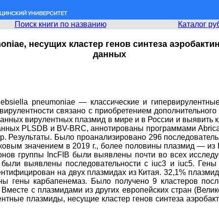
Поиск книги по названию
Каталог ру
moniae, несущих кластер генов синтеза аэробакт
данных
ebsiella pneumoniae — классические и гипервирулентн
 вирулентности связано с приобретением дополнительного
данных вирулентных плазмид в мире и в России и выявить 
нных PLSDB и BV-BRC, аннотированы программами Abricat
np. Результаты. Было проанализировано 296 последователь
 пиковым значением в 2019 г., более половины плазмид — и
онов группы IncFIB были выявлены почти во всех иссле
 были выявлены последовательности с iuc3 и iuc5. Гены
нтифицирован на двух плазмидах из Китая. 32,1% плазмид 
ы гены карбапенемаз. Было получено 9 кластеров посл
Вместе с плазмидами из других европейских стран (Велик
нтные плазмиды, несущие кластер генов синтеза аэробакт