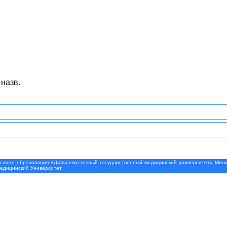
 назв.
шего образования «Дальневосточный государственный медицинский университет» Минис
Медицинский Университет