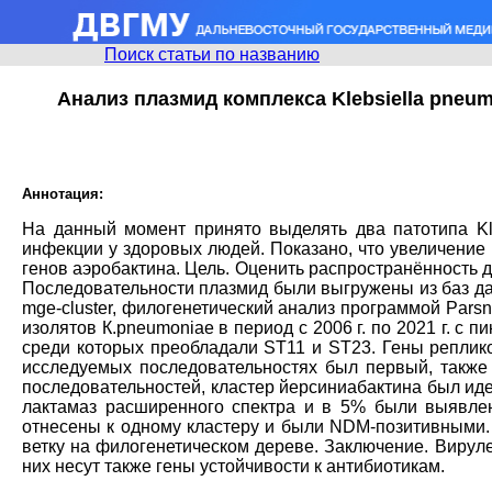
Поиск статьи по названию
Анализ плазмид комплекса Klebsiella pneu
Аннотация:
На данный момент принято выделять два патотипа Kl
инфекции у здоровых людей. Показано, что увеличение
генов аэробактина. Цель. Оценить распространённость 
Последовательности плазмид были выгружены из баз да
mge-cluster, филогенетический анализ программой Pars
изолятов К.рnеumoniae в период с 2006 г. по 2021 г. с
среди которых преобладали ST11 и ST23. Гены реплик
исследуемых последовательностях был первый, также
последовательностей, кластер йерсиниабактина был иде
лактамаз расширенного спектра и в 5% были выявлен
отнесены к одному кластеру и были NDM-позитивными. 
ветку на филогенетическом дереве. Заключение. Вируле
них несут также гены устойчивости к антибиотикам.