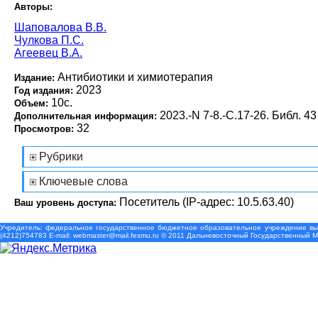
Авторы:
Шаповалова В.В.
Чулкова П.С.
Агеевец В.А.
Антибиотики и химиотерапия
Издание:
2023
Год издания:
10с.
Объем:
2023.-N 7-8.-С.17-26. Библ. 43
Дополнительная информация:
32
Просмотров:
Рубрики
Ключевые слова
Посетитель (IP-адрес: 10.5.63.40)
Ваш уровень доступа:
Учредитель: федеральное государственное бюджетное образовательное учреждение выс
(4212)754783 Е-mail: webmaster@mail.fesmu.ru © 2011 Дальневосточный Государственный 