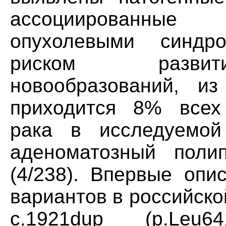
ассоциированные
опухолевыми синд
риском развити
новообразований, и
приходится 8% всех 
рака в исследуемой
аденоматозный пол
(4/238). Впервые опи
вариантов в российск
c.1921dup (p.Leu