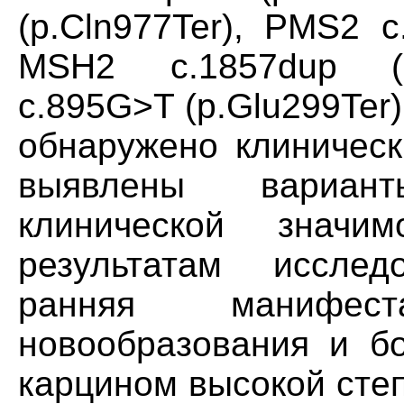
(p.Cln977Ter), PMS2 c.
MSH2 c.1857dup (p.
c.895G>T (p.Glu299Ter)
обнаружено клиническ
выявлены вариан
клинической значи
результатам иссле
ранняя манифеста
новообразования и бо
карцином высокой сте