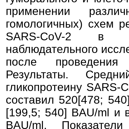
применении различ
гомологичных) схем р
SARS-CoV-2 в ра
наблюдательного иссле
после проведения 
Результаты. Сред
гликопротеину SARS-Co
составил 520[478; 540
[199,5; 540] BAU/ml и в
BAU/ml. Показател