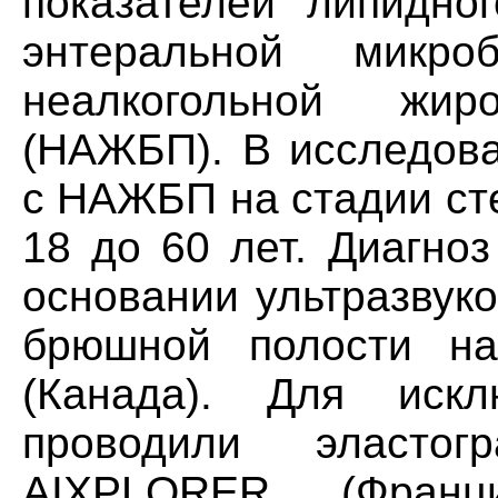
показателей липидно
энтеральной микр
неалкогольной жи
(НАЖБП). В исследова
с НАЖБП на стадии сте
18 до 60 лет. Диагно
основании ультразвук
брюшной полости н
(Канада). Для иск
проводили эласто
AIXPLORER (Франц