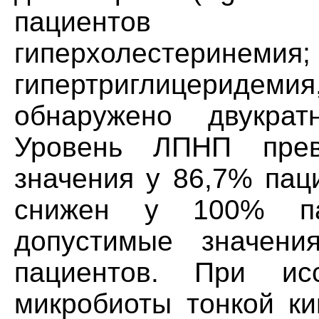
пациентов д
гиперхолестер
гипертриглицеридем
обнаружено двукра
Уровень ЛПНП прев
значения у 86,7% пац
снижен у 100% па
допустимые значени
пациентов. При исс
микробиоты тонкой к