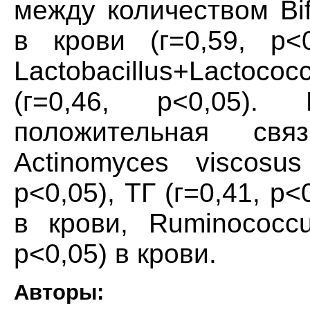
между количеством Bi
в крови (г=0,59, р<
Lactobacillus+Lactoc
(г=0,46, р<0,05).
положительная св
Actinomyces viscosu
р<0,05), ТГ (г=0,41, р<
в крови, Ruminococc
р<0,05) в крови.
Авторы: