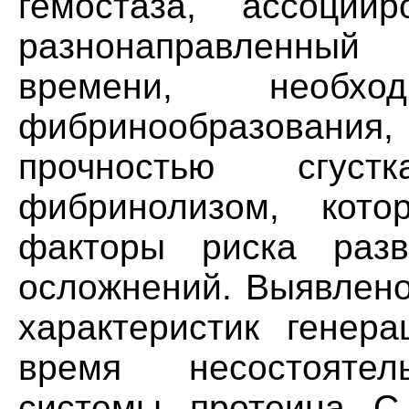
гемостаза, ассоци
разнонаправленный
времени, необх
фибринообразования,
прочностью сгус
фибринолизом, кото
факторы риска разв
осложнений. Выявлено
характеристик генер
время несостоятель
системы протеина С