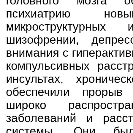
головного мозга о
психиатрию но
микроструктурных
шизофрении, депрес
внимания с гиперактив
компульсивных расстр
инсультах, хрониче
обеспечили прорыв 
широко распростра
заболеваний и расст
системы. Они был