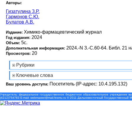
Авторы:
Гизатулина З.Р.
Гармонов С.Ю.
Булатов А.В.
Химико-фармацевтический журнал
Издание:
2024
Год издания:
5с.
Объем:
2024.-N 3.-С.60-64. Библ. 21 н
Дополнительная информация:
20
Просмотров:
Рубрики
Ключевые слова
Посетитель (IP-адрес: 10.4.195.132)
Ваш уровень доступа:
Учредитель: федеральное государственное бюджетное образовательное учреждение выс
(4212)754783 Е-mail: webmaster@mail.fesmu.ru © 2011 Дальневосточный Государственный 