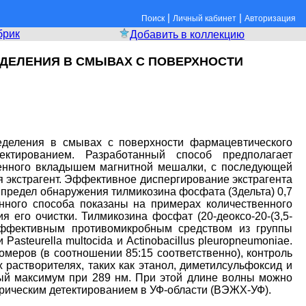
|
|
Поиск
Личный кабинет
Авторизация
брик
Добавить в коллекцию
ДЕЛЕНИЯ В СМЫВАХ С ПОВЕРХНОСТИ
еделения в смывах с поверхности фармацевтического
ктированием. Разработанный способ предполагает
щенного вкладышем магнитной мешалки, с последующей
я экстрагент. Эффективное диспергирование экстрагента
 предел обнаружения тилмикозина фосфата (3дельта) 0,7
анного способа показаны на примерах количественного
его очистки. Тилмикозина фосфат (20-деоксо-20-(3,5-
 эффективным противомикробным средством из группы
teurella multocida и Actinobacillus pleuropneumoniae.
меров (в соотношении 85:15 соответственно), контроль
растворителях, таких как этанол, диметилсульфоксид и
ый максимум при 289 нм. При этой длине волны можно
рическим детектированием в УФ-области (ВЭЖХ-УФ).