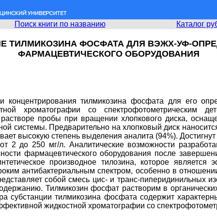
Поиск книги по названию
Каталог ру
Е ТИЛМИКОЗИНА ФОСФАТА ДЛЯ ВЭЖХ-УФ-ОПРЕ
ФАРМАЦЕВТИЧЕСКОГО ОБОРУДОВАНИЯ
 и концентрирования тилмикозина фосфата для его опр
тной хроматографии со спектрофотометрическим дете
ом растворе пробы при вращении хлопкового диска, осна
ной системы. Предварительно на хлопковый диск наноситс
вает высокую степень выделения аналита (94%). Достигнут
от 2 до 250 мг/л. Аналитические возможности разработ
ости фармацевтического оборудования после завершения 
синтетическое производное тилозина, которое является
ким антибактериальным спектром, особенно в отношении Pas
дставляет собой смесь цис- и транс-пиперидинильных изо
одержанию. Тилмикозин фосфат растворим в органических 
ра субстанции тилмикозина фосфата содержит характерн
ффективной жидкостной хроматографии со спектрофотомет