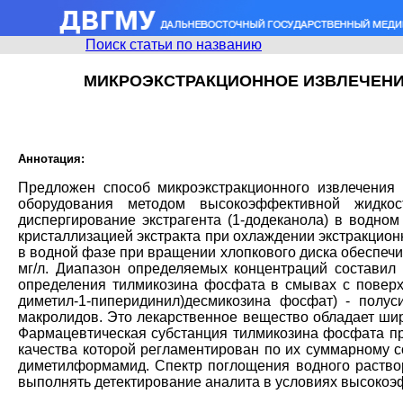
Поиск статьи по названию
МИКРОЭКСТРАКЦИОННОЕ ИЗВЛЕЧЕНИ
Аннотация:
Предложен способ микроэкстракционного извлечения
оборудования методом высокоэффективной жидкос
диспергирование экстрагента (1-додеканола) в водн
кристаллизацией экстракта при охлаждении экстракцион
в водной фазе при вращении хлопкового диска обеспечи
мг/л. Диапазон определяемых концентраций составил 
определения тилмикозина фосфата в смывах с поверхн
диметил-1-пиперидинил)десмикозина фосфат) - полу
макролидов. Это лекарственное вещество обладает широ
Фармацевтическая субстанция тилмикозина фосфата пре
качества которой регламентирован по их суммарному с
диметилформамид. Спектр поглощения водного раство
выполнять детектирование аналита в условиях высокоэ