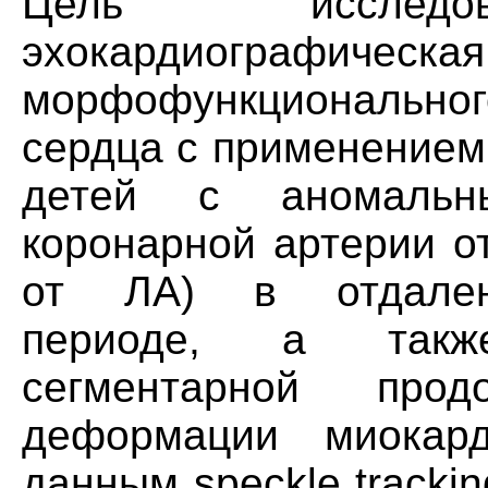
Цель исследов
эхокардиогра
морфофункционально
сердца с применением 
детей с аномальн
коронарной артерии о
от ЛА) в отдален
периоде, а такж
сегментарной про
деформации миокар
данным speckle tracki