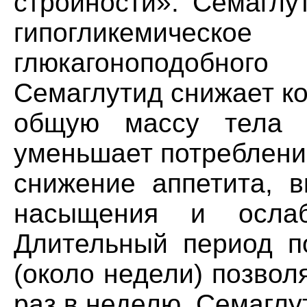
стройности». Семаглу
гипогликемическ
глюкагоноподобно
Семаглутид снижает к
общую массу тела 
уменьшает потреблени
снижение аппетита, в
насыщения и ослаб
Длительный период п
(около недели) позвол
раз в неделю. Семаглу