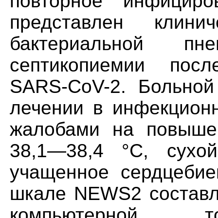
повторное инфицир
представлен клини
бактериальной п
септикопиемии посл
SARS-CoV-2. Больной 
лечении в инфекционн
жалобами на повыше
38,1—38,4 °C, сухо
учащенное сердцебие
шкале NEWS2 составл
компьютерной т