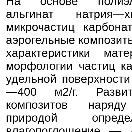
На основе полиэле
альгинат натрия—
микрочастиц карбона
аэрогельные композиты
характеристики мат
морфологии частиц ка
удельной поверхности
—400 м2/г. Развит
композитов наряду
природой опре
влагопоглощение — д