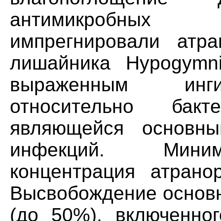
антимикробных 
импрегнировали атр
лишайника Hypogymn
выраженным инги
относительно бакте
являющейся основны
инфекций. Миним
концентрация атрано
Высвобождение основн
(до 50%), включенног