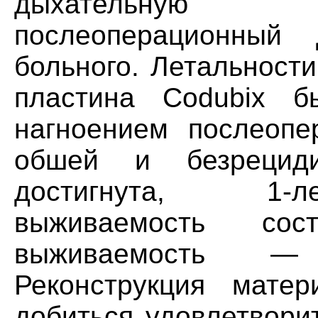
дыхательную 
послеоперационный
больного. Летальност
пластина Codubix 
нагноением послеопе
обшей и безрецид
достигнута, 1-л
выживаемость со
выживаемость — 
Реконструкция матер
добиться удовлетвори