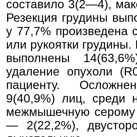
составило 3(2—4), ма
Резекция грудины вып
у 77,7% произведена 
или рукоятки грудины
выполнены 14(63,6%
удаление опухоли (R0
пациенту. Осложне
9(40,9%) лиц, среди 
межмышечную серому —
— 2(22,2%), двустор