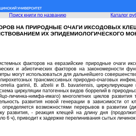
Поиск книги по названию
Каталог ру
ОРОВ НА ПРИРОДНЫЕ ОЧАГИ ИКСОДОВЫХ КЛЕЩ
СТВОВАНИЕМ ИХ ЭПИДЕМИОЛОГИЧЕСКОГО МО
системных факторов на евразийские природные очаги ик
еских и абиотических факторов на закономерности фун
етры могут использоваться для дальнейшего совершенство
спирохетозных трансмиссивных природно-очаговых инфекц
elia garinii, В. afzelii и В. bavariensis, циркулирующ
схема циркуляции патогенных видов боррелий в природных 
цо-личинка-нимфа-имаго) многолетних циклов развития та
ительность развития новой генерации в зависимости от к
на определяется возможностями перерывов в развитии (
 развития, - реакция клещей на длину дня (продолжит
 6 ч), приводит к задержке перелинивания сытых личинок