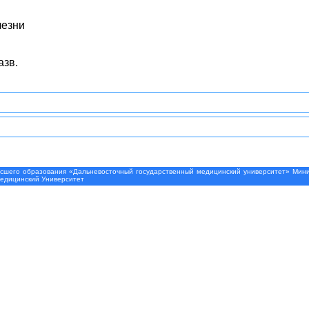
лезни
азв.
шего образования «Дальневосточный государственный медицинский университет» Минис
Медицинский Университет