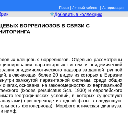
|
|
Поиск
Личный кабинет
Авторизация
брик
Добавить в коллекцию
ЕВЫХ БОРРЕЛИОЗОВ В СВЯЗИ С
НИТОРИНГА
содовых клещевых боррелиозов. Отдельно рассмотрены
кционирования паразитарных систем и эпидемический
вания эпидемиологического надзора за данной группой
ий, включающая более 20 видов из которых в Евразии
ие внутри замкнутой паразитарной системы, среди общих
очагах, основана, на закономерностях их вертикальной
ежного (Ixodes persulcatus Sch. 1930) и европейского
лимато-географических условий, в которых существуют
диапаузами) при переходе из одной фазы в следующую.
ельность фотопериода). Морфогенетическая диапауза,
 и нимф.