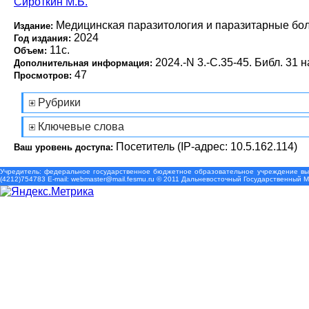
Сироткин М.Б.
Медицинская паразитология и паразитарные бо
Издание:
2024
Год издания:
11с.
Объем:
2024.-N 3.-С.35-45. Библ. 31 н
Дополнительная информация:
47
Просмотров:
Рубрики
Ключевые слова
Посетитель (IP-адрес: 10.5.162.114)
Ваш уровень доступа:
Учредитель: федеральное государственное бюджетное образовательное учреждение выс
(4212)754783 Е-mail: webmaster@mail.fesmu.ru © 2011 Дальневосточный Государственный 