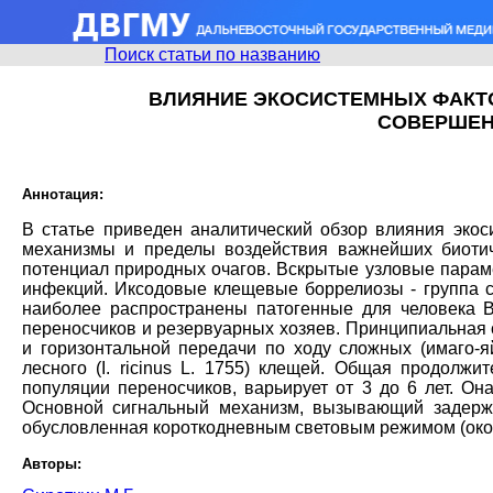
Поиск статьи по названию
ВЛИЯНИЕ ЭКОСИСТЕМНЫХ ФАКТ
СОВЕРШЕН
Аннотация:
В статье приведен аналитический обзор влияния эко
механизмы и пределы воздействия важнейших биотич
потенциал природных очагов. Вскрытые узловые парам
инфекций. Иксодовые клещевые боррелиозы - группа 
наиболее распространены патогенные для человека Borr
переносчиков и резервуарных хозяев. Принципиальная 
и горизонтальной передачи по ходу сложных (имаго-яй
лесного (I. ricinus L. 1755) клещей. Общая продолж
популяции переносчиков, варьирует от 3 до 6 лет. О
Основной сигнальный механизм, вызывающий задержку
обусловленная короткодневным световым режимом (около
Авторы: