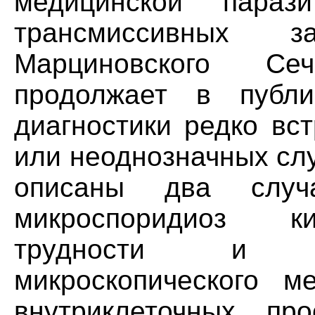
медицинской парази
трансмиссивных 
Марциновского Сеч
продолжает в публи
диагностики редко вс
или неоднозначных слу
описаны два слу
микроспоридиоз к
трудности и в
микроскопического м
внутриклеточных про