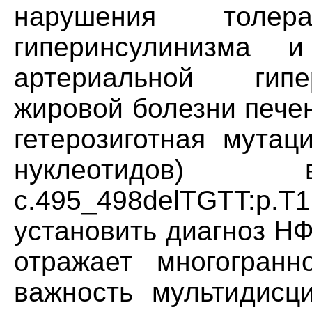
нарушения толер
гиперинсулинизма и 
артериальной гипе
жировой болезни пече
гетерозиготная мутац
нуклеотидо
c.495_498delTGTT:p
установить диагноз НФ
отражает многогранн
важность мультидисц