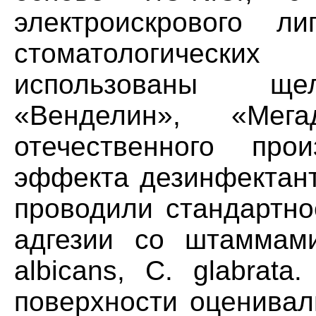
электроискрового л
стоматологическ
использованы ще
«Венделин», «Мег
отечественного про
эффекта дезинфектант
проводили стандартно
адгезии со штаммами
albicans, С. glabrat
поверхности оценива