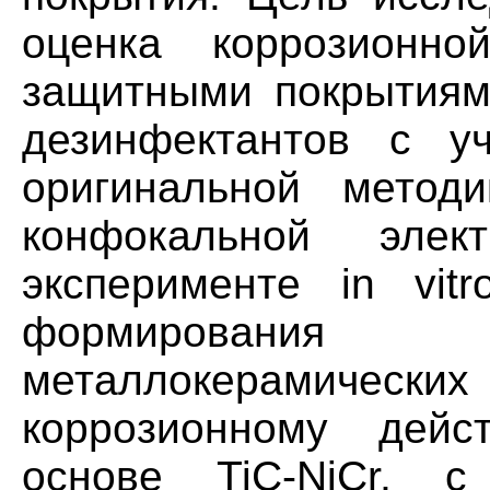
оценка коррозионно
защитными покрытиям
дезинфектантов с у
оригинальной метод
конфокальной элек
эксперименте in vit
формирован
металлокерамически
коррозионному дейс
основе TiC-NiCr, с