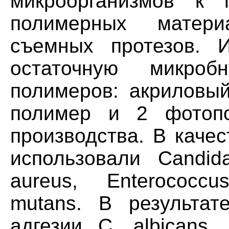
микроорганизмов к 
полимерных матери
съемных протезов. 
остаточную микро
полимеров: акриловы
полимер и 2 фотопо
производства. В каче
использовали Candida
aureus, Enterococcus
mutans. В результат
адгезии С. albicans, 