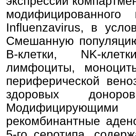
экспрессии компартме
модифицированного
Influenzavirus, в усло
Смешанную популяцию
В-клетки, NK-клет
лимфоциты, моноцит
периферической веноз
здоровых доноро
Модифицирующими
рекомбинантные адено
5-го серотипа, содер