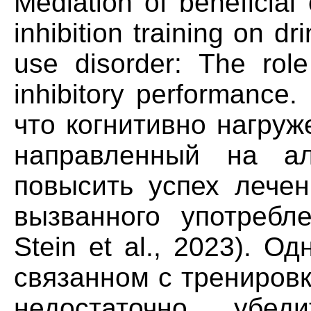
Mediation of beneficial 
inhibition training on dr
use disorder: The rol
inhibitory performance
что когнитивно нагру
направленный на алк
повысить успех лечен
вызванного употребл
Stein et al., 2023). О
связанном с трениров
недостаточно убеди