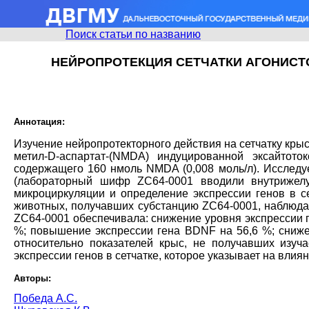
Поиск статьи по названию
НЕЙРОПРОТЕКЦИЯ СЕТЧАТКИ АГОНИСТ
Аннотация:
Изучение нейропротекторного действия на сетчатку кры
метил-D-acпapтат-(NMDA) индуцированной эксайтот
содержащего 160 нмоль NMDA (0,008 моль/л). Исследуем
(лабораторный шифр ZC64-0001 вводили внутрижелу
микроциркуляции и определение экспрессии генов в с
животных, получавших субстанцию ZC64-0001, наблюдал
ZC64-0001 обеспечивала: снижение уровня экспрессии г
%; повышение экспрессии гена BDNF на 56,6 %; снижен
относительно показателей крыс, не получавших изуч
экспрессии генов в сетчатке, которое указывает на влия
Авторы:
Победа А.С.