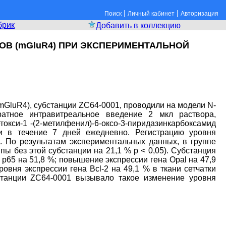
|
|
Поиск
Личный кабинет
Авторизация
брик
Добавить в коллекцию
В (mGluR4) ПРИ ЭКСПЕРИМЕНТАЛЬНОЙ
mGluR4), субстанции ZC64-0001, проводили на модели N-
ратное интравитреальное введение 2 мкл раствора,
токси-1 -(2-метилфенил)-6-оксо-3-пиридазинкарбоксамид
и в течение 7 дней ежедневно. Регистрацию уровня
. По результатам экспериментальных данных, в группе
 без этой субстанции на 21,1 % р < 0,05). Субстанция
p65 на 51,8 %; повышение экспрессии гена Opal на 47,9
вня экспрессии гена Bcl-2 на 49,1 % в ткани сетчатки
бстанции ZC64-0001 вызывало такое изменение уровня