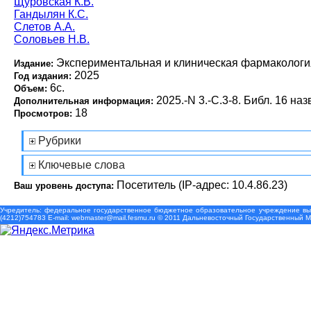
Щуровская К.В.
Гандылян К.С.
Слетов А.А.
Соловьев Н.В.
Экспериментальная и клиническая фармакологи
Издание:
2025
Год издания:
6с.
Объем:
2025.-N 3.-С.3-8. Библ. 16 наз
Дополнительная информация:
18
Просмотров:
Рубрики
Ключевые слова
Посетитель (IP-адрес: 10.4.86.23)
Ваш уровень доступа:
Учредитель: федеральное государственное бюджетное образовательное учреждение выс
(4212)754783 Е-mail: webmaster@mail.fesmu.ru © 2011 Дальневосточный Государственный 