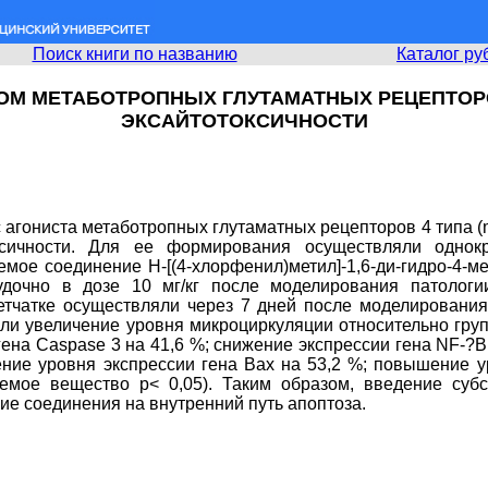
Поиск книги по названию
Каталог ру
ОМ МЕТАБОТРОПНЫХ ГЛУТАМАТНЫХ РЕЦЕПТОРО
ЭКСАЙТОТОКСИЧНОСТИ
с агониста метаботропных глутаматных рецепторов 4 типа (
оксичности. Для ее формирования осуществляли однок
ое соединение Н-[(4-хлорфенил)метил]-1,6-ди-гидро-4-ме
дочно в дозе 10 мг/кг после моделирования патологи
етчатке осуществляли через 7 дней после моделирования
и увеличение уровня микроциркуляции относительно группы
ена Caspase 3 на 41,6 %; снижение экспрессии гена NF-?B 
ие уровня экспрессии гена Bax на 53,2 %; повышение уро
аемое вещество р< 0,05). Таким образом, введение су
ние соединения на внутренний путь апоптоза.