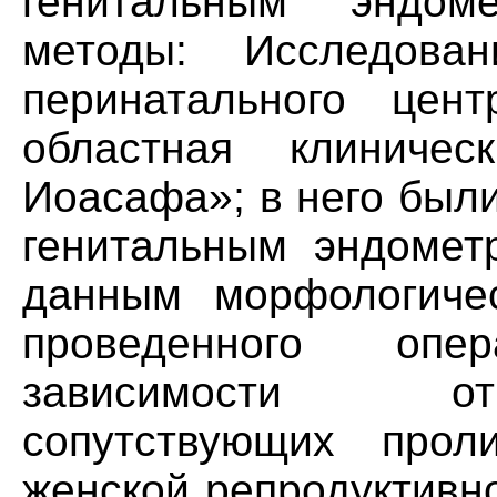
генитальным эндом
методы: Исследова
перинатального цен
областная клиничес
Иоасафа»; в него был
генитальным эндомет
данным морфологичес
проведенного опе
зависимости от 
сопутствующих прол
женской репродуктивн