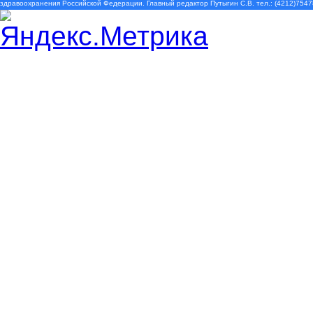
здравоохранения Российской Федерации. Главный редактор Путыгин С.В. тел.: (4212)7547