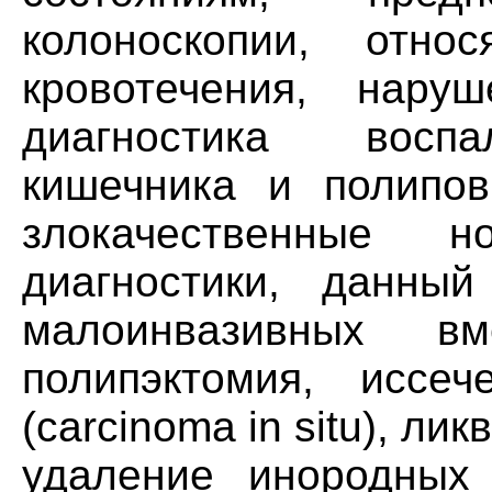
колоноскопии, относ
кровотечения, нару
диагностика воспа
кишечника и полипов
злокачественные н
диагностики, данны
малоинвазивных вм
полипэктомия, иссе
(carcinoma in situ), ли
удаление инородных