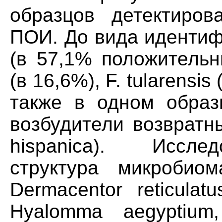
образцов детектиров
ПОИ. До вида идентиф
(в 57,1% положительны
(в 16,6%), F. tularensis 
также в одном обра
возбудители возвратны
hispanica). Иссле
структура микробиом
Dermacentor reticulatu
Hyalomma aegyptium,