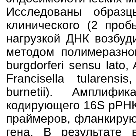
Исследованы образц
клинического (2 проб
нагрузкой ДНК возбуд
методом полимеразной
burgdorferi sensu lato
Francisella tularensis
burnetii). Амплифи
кодирующего 16S рРНК
праймеров, фланкирую
гена. В результате