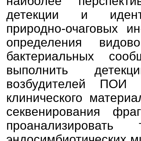
наиболее перспект
детекции и идент
природно-очаговых и
определения видов
бактериальных соо
выполнить детек
возбудителей ПОИ 
клинического материа
секвенирования фра
проанализировать 
эндосимбиотических м