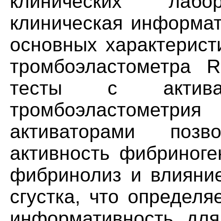
клинических лабо
клиническая информат
основных характерист
тромбоэластометра 
тесты с актива
тромбоэластомет
активаторами поз
активность фибриноге
фибринолиз и влияние
сгустка, что определ
информативность для