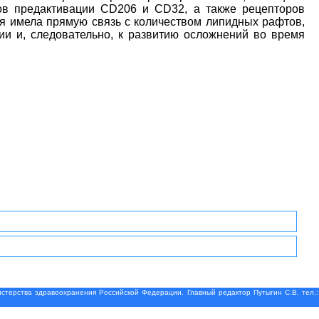
в предактивации CD206 и CD32, а также рецепторов
ая имела прямую связь с количеством липидных рафтов,
ии и, следовательно, к развитию осложнений во время
терства здравоохранения Российской Федерации. Главный редактор Путыгин С.В. тел.: