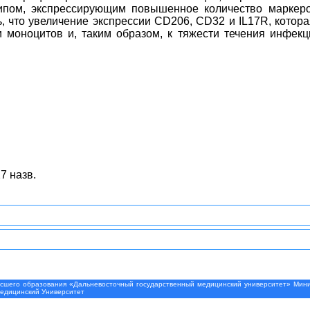
ипом, экспрессирующим повышенное количество маркеро
, что увеличение экспрессии CD206, CD32 и IL17R, котор
 моноцитов и, таким образом, к тяжести течения инфекц
7 назв.
шего образования «Дальневосточный государственный медицинский университет» Минис
Медицинский Университет