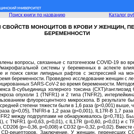
Поиск книги по названию
Каталог ру
 СВОЙСТВ МОНОЦИТОВ В КРОВИ У ЖЕНЩИН, ПЕ
БЕРЕМЕННОСТИ
влены вопросы, связанные с патогенезом COVID-19 во вре
/макрофагальной системы у беременных в аспекте влия
ие и поиск связи липидных рафтов с экспрессией на мо
ремя беременности. Проведено исследование женщин с легк
фицированных SARS-CoV-2 во время беременности. Методо
са В-субъединица холерного токсина (СХТ)/ганглиозид G
кроза опухоли 1 (TNFR1) и 2 типа (TNFR2), интерлейкина
ьзованием флуоресцентного микроскопа. В результате бы
редней степени тяжести были в 1,6 раза (р<0,001) выше, 
за (р<0,05), TNFRl-в 1,2 раза (р<0,001), IL17R-B 1,7 раза
NFR2 между подгруппами не обнаруживалось (р=0,781). Б
), с TNFR1 (р=0,63, р<0,01), с IL17R (р=0,60, р<0,01) и с
), CD206 (р=-0,36, р=0,008) и CD32 (р=-0,32, р=0,02). Вмес
 CD-рецепторов. Заключение. У женщин, перенесших CO