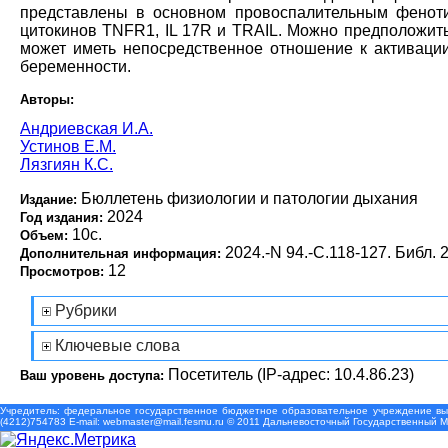
представлены в основном провоспалительным фенот
цитокинов TNFR1, IL 17R и TRAIL. Можно предположить
может иметь непосредственное отношение к активации
беременности.
Авторы:
Андриевская И.А.
Устинов Е.М.
Лязгиян К.С.
Бюллетень физиологии и патологии дыхания
Издание:
2024
Год издания:
10с.
Объем:
2024.-N 94.-С.118-127. Библ. 2
Дополнительная информация:
12
Просмотров:
Рубрики
Ключевые слова
Посетитель (IP-адрес: 10.4.86.23)
Ваш уровень доступа:
Учредитель: федеральное государственное бюджетное образовательное учреждение выс
(4212)754783 Е-mail: webmaster@mail.fesmu.ru © 2011 Дальневосточный Государственный 