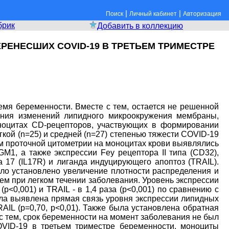
|
|
Поиск
Личный кабинет
Авторизация
брик
Добавить в коллекцию
РЕНЕСШИХ COVID-19 В ТРЕТЬЕМ ТРИМЕСТРЕ
мя беременности. Вместе с тем, остается не решенной
ния изменений липидного микроокружения мембраны,
ноцитах CD-рецепторов, участвующих в формировании
ой (n=25) и средней (n=27) степенью тяжести COVID-19
м проточной цитометрии на моноцитах крови выявлялись
M1, а также экспрессии Fey рецептора II типа (CD32),
 17 (IL17R) и лиганда индуцирующего апоптоз (TRAIL).
ло установлено увеличение плотности распределения и
чем при легком течении заболевания. Уровень экспрессии
 (р<0,001) и TRAIL - в 1,4 раза (р<0,001) по сравнению с
ыла выявлена прямая связь уровня экспрессии липидных
 TRAIL (р=0,70, р<0,01). Также была установлена обратная
те с тем, срок беременности на момент заболевания не был
VID-19 в третьем триместре беременности, моноциты