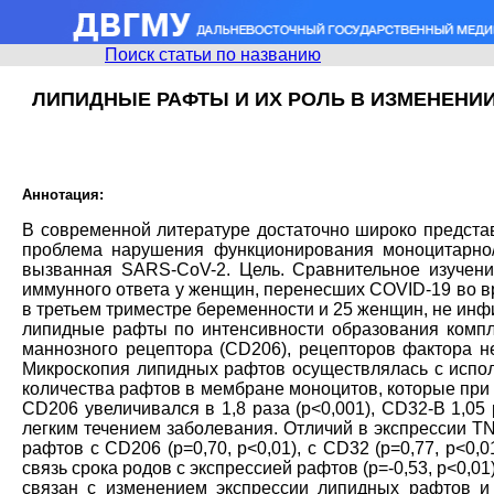
Поиск статьи по названию
ЛИПИДНЫЕ РАФТЫ И ИХ РОЛЬ В ИЗМЕНЕНИИ
Аннотация:
В современной литературе достаточно широко предста
проблема нарушения функционирования моноцитарно
вызванная SARS-CoV-2. Цель. Сравнительное изучен
иммунного ответа у женщин, перенесших COVID-19 во в
в третьем триместре беременности и 25 женщин, не ин
липидные рафты по интенсивности образования комплек
маннозного рецептора (CD206), рецепторов фактора не
Микроскопия липидных рафтов осуществлялась с испол
количества рафтов в мембране моноцитов, которые при с
CD206 увеличивался в 1,8 раза (р<0,001), CD32-B 1,05 ра
легким течением заболевания. Отличий в экспрессии T
рафтов с CD206 (р=0,70, р<0,01), с CD32 (р=0,77, р<0,01
связь срока родов с экспрессией рафтов (р=-0,53, р<0,01
связан с изменением экспрессии липидных рафтов и