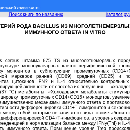
Поиск книги по названию
Каталог ру
ЕРИЙ POДA BACILLUS ИЗ МНОГОЛЕТНЕМЕРЗЛ
ИММУННОГО ОТВЕТА IN VITRO
lus cereus штамма 875 TS из многолетнемерзлых поро
ультуре мононуклеарных клеток периферической крови ч
ку моноцитов в субпопуляции промежуточных (CD14+C
й маркеров ранней (CD69), средней (CD25) и поз
тез цитокинов IFN? и IL-4 относительно контрольных
ирующей активности от способа их получения — «холодов
» (37 °C) метаболиты. «Холодовые» метаболиты стимули
нцировку промежуточных CD14+CD16+ моноцитов, увелич
реимущественно механизмы иммунного ответа с противово
тивности дифференцировки CD4+Т-лимфоцитов и секреции I
ежду собой, которые не зависят от вида экзометаболитов.
ифференцировкой CD4+Т-лимфоцитов, а уровень секреции I
енденцией к нормализации баланса между IFNy(Thl) и IL-4(
ь иммунного ответа. Повышение уровня Treg происходит