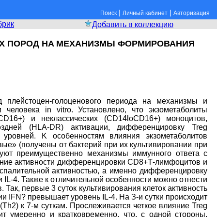
|
|
Поиск
Личный кабинет
Авторизация
брик
Добавить в коллекцию
ЫХ ПОРОД HA МЕХАНИЗМЫ ФОРМИРОВАНИЯ
д плейстоцен-голоценового периода на механизмы и
еловека in vitro. Установлено, что экзометаболиты
D16+) и неклассических (CD14loCD16+) моноцитов,
дней (HLA-DR) активации, дифференцировку Treg
 уровней. K особенностям влияния экзометаболитов
ые» (получены от бактерий при их культивировании при
руют преимущественно механизмы иммунного ответа с
ение активности дифференцировки CD8+Т-лимфоцитов и
спалительной активностью, а именно дифференцировку
L-4. Также к отличительной особенности можно отнести
 Так, первые 3 суток культивирования клеток активность
FN? превышает уровень IL-4. Ha З-и сутки происходит
Th2) к 7-м суткам. Прослеживается четкое влияние Treg
 умеренно и кратковременно, что, с одной стороны,