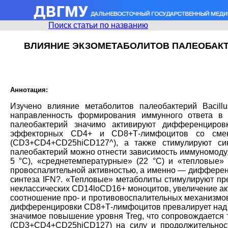
Поиск статьи по названию
ВЛИЯНИЕ ЭКЗОМЕТАБОЛИТОВ ПАЛЕОБАКТ
Аннотация:
Изучено влияние метаболитов палеобактерий Bacil
направленность формирования иммунного ответа в к
палеобактерий значимо активируют дифференциров
эффекторных CD4+ и CD8+Т-лимфоцитов со смено
(CD3+CD4+CD25hiCD127^), а также стимулируют син
палеобактерий можно отнести зависимость иммуномодул
5 °C), «среднетемпературные» (22 °C) и «тепловые
провоспалительной активностью, а именно — диффере
синтеза IFN?. «Тепловые» метаболиты стимулируют п
неклассических CD14loCD16+ моноцитов, увеличение ак
соотношение про- и противовоспалительных механизмов м
дифференцировки CD8+Т-лимфоцитов превалирует над д
значимое повышение уровня Treg, что сопровождается т
(CD3+CD4+CD25hiCD127) на силу и продолжительност