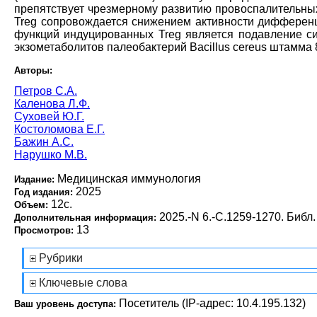
препятствует чрезмерному развитию провоспалительных
Treg сопровождается снижением активности дифференци
функций индуцированных Treg является подавление с
экзометаболитов палеобактерий Bacillus cereus штамма
Авторы:
Петров С.А.
Каленова Л.Ф.
Суховей Ю.Г.
Костоломова Е.Г.
Бажин А.С.
Нарушко М.В.
Медицинская иммунология
Издание:
2025
Год издания:
12с.
Объем:
2025.-N 6.-С.1259-1270. Библ.
Дополнительная информация:
13
Просмотров:
Рубрики
Ключевые слова
Посетитель (IP-адрес: 10.4.195.132)
Ваш уровень доступа: