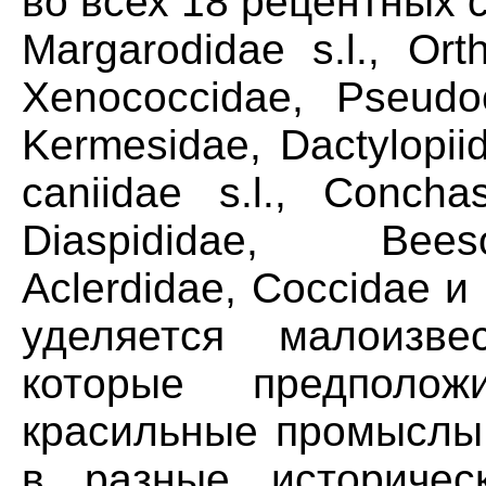
во всех 18 рецентных
Margarodidae s.l., Ort
Xenococcidae, Pseudoc
Kermesidae, Dactylopiid
caniidae s.l., Concha
Diaspididae, Beeso
Aclerdidae, Coccidae и
уделяется малоизв
которые предполож
красильные промыслы 
в разные историчес