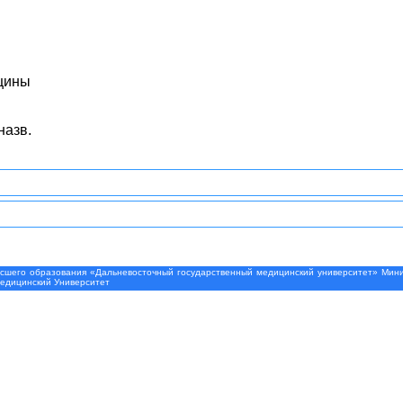
цины
назв.
шего образования «Дальневосточный государственный медицинский университет» Минис
Медицинский Университет