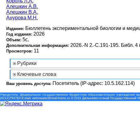
Король Л.А.
Алешкин А.В.
Алешкин В.А.
Анурова М.Н.
Бюллетень экспериментальной биологии и меди
Издание:
2026
Год издания:
5с.
Объем:
2026.-N 2.-С.191-195. Библ. 4 
Дополнительная информация:
11
Просмотров:
Рубрики
Ключевые слова
Посетитель (IP-адрес: 10.5.162.114)
Ваш уровень доступа:
Учредитель: федеральное государственное бюджетное образовательное учреждение выс
(4212)754783 Е-mail: webmaster@mail.fesmu.ru © 2011 Дальневосточный Государственный 