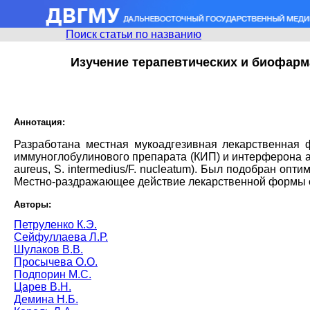
Поиск статьи по названию
Изучение терапевтических и биофарм
Аннотация:
Разработана местная мукоадгезивная лекарственная
иммуноглобулинового препарата (КИП) и интерферона а
aureus, S. intermedius/F. nucleatum). Был подобран о
Местно-раздражающее действие лекарственной формы о
Авторы:
Петруленко К.Э.
Сейфуллаева Л.Р.
Шулаков В.В.
Просычева О.О.
Подпорин М.С.
Царев В.Н.
Демина Н.Б.