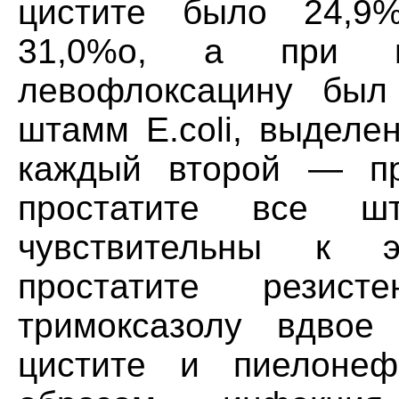
цистите было 24,9
31,0%о, а при п
левофлоксацину был
штамм E.coli, выделе
каждый второй — пр
простатите все шт
чувствительны к э
простатите резист
тримоксазолу вдвое
цистите и пиелонеф