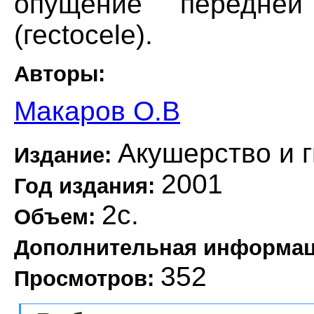
опущение передне
(гесtocele).
Авторы:
Макаров О.В
Акушерство и 
Издание:
2001
Год издания:
2с.
Объем:
Дополнительная информа
352
Просмотров: