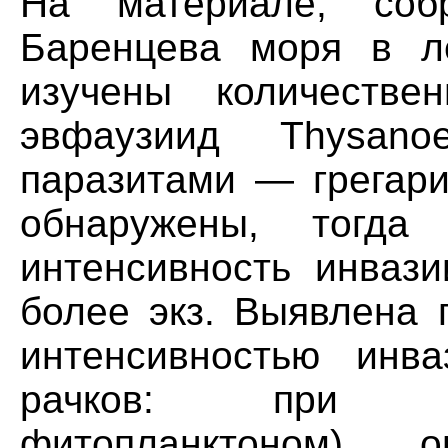
На материале, со
Баренцева моря в л
изучены количестве
эвфаузиид Thysano
паразитами — грегари
обнаружены, тогд
интенсивность инвази
более экз. Выявлена 
интенсивностью инв
рачков: при фи
фитопланктоном) 